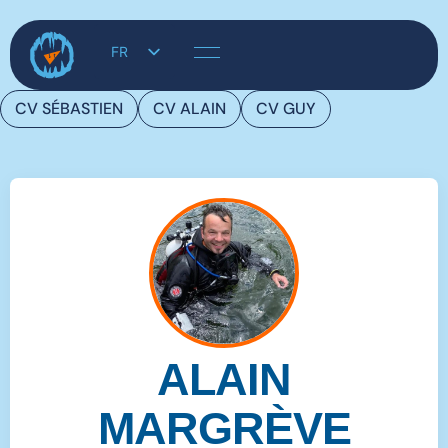
Notre Equipe Instructeurs Neotec
FR
EN
CV SÉBASTIEN
CV ALAIN
CV GUY
DE_DE
ALAIN
MARGRÈVE