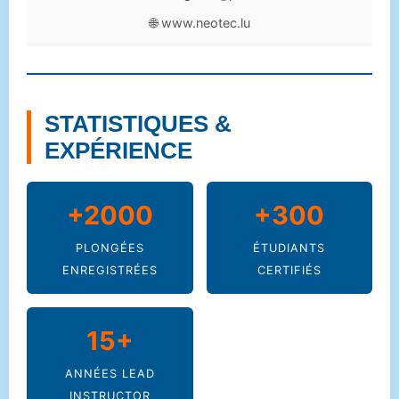
🌐 www.neotec.lu
STATISTIQUES &
EXPÉRIENCE
+2000
+300
PLONGÉES
ÉTUDIANTS
ENREGISTRÉES
CERTIFIÉS
15+
ANNÉES LEAD
INSTRUCTOR